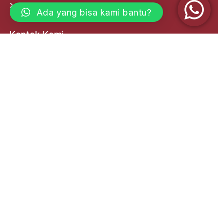
Labor Support Services
Ada yang bisa kami bantu?
Kontak Kami
Kantor Pusat
(0361) 222 008
(0361) 221985
info@adidayamadani.com
Jl. Diponegoro No.177, Dauh Puri Kelod - Kec.
Denpasar Barat Kota Denpasar 80114, Bali
Kantor Cabang
Dsn. Krajan, RT. 01 RW. 10 Desa Ketapang, Kec.
Kalipuro, Kab. Banyuwangi. Jawa Timur
Jl. Tarumanegara II No.42 Banyuanyar, Banjarsari
Surakarta, Solo - Jawa Tengah
Jl. Langko No. 25 (Pertokoan Fave Hotel) Dasan
Agung Jebak Baleq Kec. Tamansari, Kota Mataram -