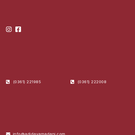
(0361) 221985
(0361) 222008
info@adidayamadani.com