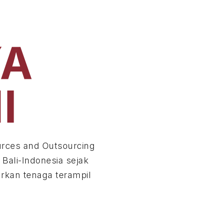
YA
NI
n Resources and Outsourcing
Denpasar Bali-Indonesia sejak
 menyalurkan tenaga terampil
sia.