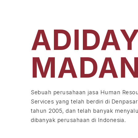
ADIDAYA
ADIDA
MADANI
MADA
ahaan jasa Human Resources and Outsourcing
Sebuah perusahaan jasa Huma
telah berdiri di Denpasar Bali-Indonesia sejak
Services yang telah berdiri di 
an telah banyak menyalurkan tenaga terampil
tahun 2005, dan telah banyak
sahaan di Indonesia.
dibanyak perusahaan di Indone