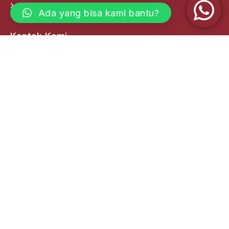
Labor Support Services
Ada yang bisa kami bantu?
Kontak Kami
Kantor Pusat
(0361) 222 008
(0361) 221985
info@adidayamadani.com
Jl. Diponegoro No.177, Dauh Puri Kelod - Kec.
Denpasar Barat Kota Denpasar 80114, Bali
Kantor Cabang
Dsn. Krajan, RT. 01 RW. 10 Desa Ketapang, Kec.
Kalipuro, Kab. Banyuwangi. Jawa Timur
Jl. Tarumanegara II No.42 Banyuanyar, Banjarsari
Surakarta, Solo - Jawa Tengah
Jl. Langko No. 25 (Pertokoan Fave Hotel) Dasan
Agung Jebak Baleq Kec. Tamansari, Kota Mataram -