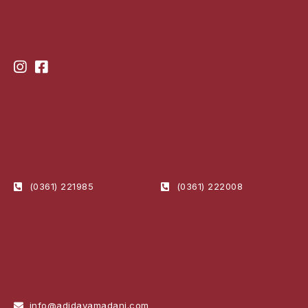
(0361) 221985
(0361) 222008
info@adidayamadani.com