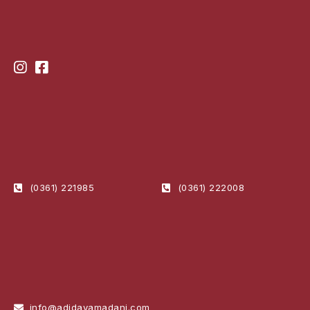
(0361) 221985
(0361) 222008
info@adidayamadani.com