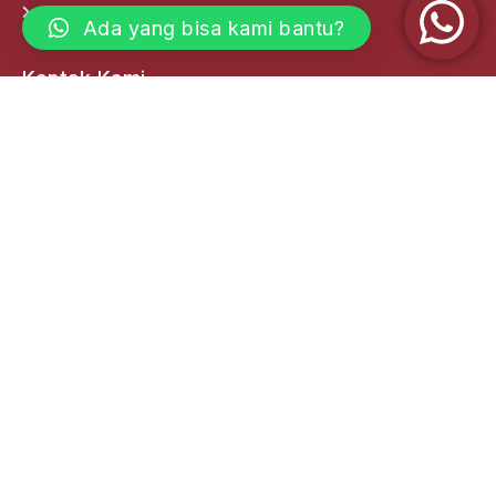
Labor Support Services
Ada yang bisa kami bantu?
Kontak Kami
Kantor Pusat
(0361) 222 008
(0361) 221985
info@adidayamadani.com
Jl. Diponegoro No.177, Dauh Puri Kelod - Kec.
Denpasar Barat Kota Denpasar 80114, Bali
Kantor Cabang
Dsn. Krajan, RT. 01 RW. 10 Desa Ketapang, Kec.
Kalipuro, Kab. Banyuwangi. Jawa Timur
Jl. Tarumanegara II No.42 Banyuanyar, Banjarsari
Surakarta, Solo - Jawa Tengah
Jl. Langko No. 25 (Pertokoan Fave Hotel) Dasan
Agung Jebak Baleq Kec. Tamansari, Kota Mataram -