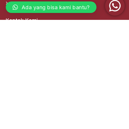
Labor Support Services
Ada yang bisa kami bantu?
Kontak Kami
Kantor Pusat
(0361) 222 008
(0361) 221985
info@adidayamadani.com
Jl. Diponegoro No.177, Dauh Puri Kelod - Kec.
Denpasar Barat Kota Denpasar 80114, Bali
Kantor Cabang
Dsn. Krajan, RT. 01 RW. 10 Desa Ketapang, Kec.
Kalipuro, Kab. Banyuwangi. Jawa Timur
Jl. Tarumanegara II No.42 Banyuanyar, Banjarsari
Surakarta, Solo - Jawa Tengah
Jl. Langko No. 25 (Pertokoan Fave Hotel) Dasan
Agung Jebak Baleq Kec. Tamansari, Kota Mataram -