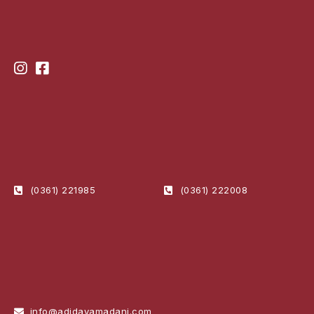
(0361) 221985
(0361) 222008
info@adidayamadani.com